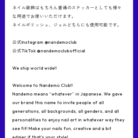
ネイル装飾はもちろん普通のステッカーとしても様々
な用途でお使いいただけます。
ネイルポリッシュ、ジェルどちらにも使用可能です。
公式Instagram @nandemoclub
公式TikTok @nandemoclubofficial
We ship world wide!!
Welcome to Nandemo Club!!
Nandemo means “whatever” in Japanese. We gave
our brand this name to invite people of all
generations, all backgrounds, all genders, and all
personalities to enjoy nail art in whatever way they
see fit! Make your nails fun, creative and a bit
edgier if that’s your style!