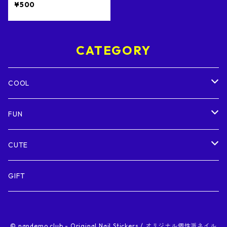
¥500
CATEGORY
COOL
Futuristic / 近未来的
FUN
Metallic / メタリック
Colorful / カラフル
CUTE
Sexy / セクシー
Funny / おもしろ
Kawaii / かわいい
GIFT
© nandemo club - Original Nail Stickers / オリジナル個性派ネイル