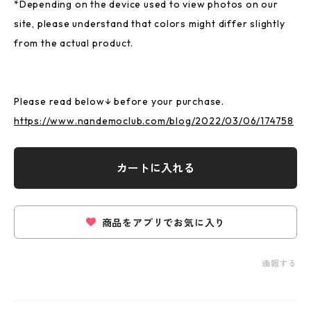
*Depending on the device used to view photos on our
site, please understand that colors might differ slightly
from the actual product.
Please read below↓ before your purchase.
https://www.nandemoclub.com/blog/2022/03/06/174758
カートに入れる
商品をアプリでお気に入り
通報する