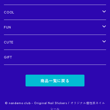
COOL
Futuristic / 近未来的
FUN
Metallic / メタリック
Colorful / カラフル
CUTE
Sexy / セクシー
Funny / おもしろ
Kawaii / かわいい
GIFT
商品一覧に戻る
© nandemo club - Original Nail Stickers / オリジナル個性派ネイル
シール