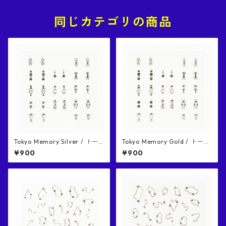
同じカテゴリの商品
Tokyo Memory Silver / トー
Tokyo Memory Gold / トーキ
キョーメモリー シルバー ネイ
ョーメモリー ゴールド ネイル
¥900
¥900
ルシール
シール