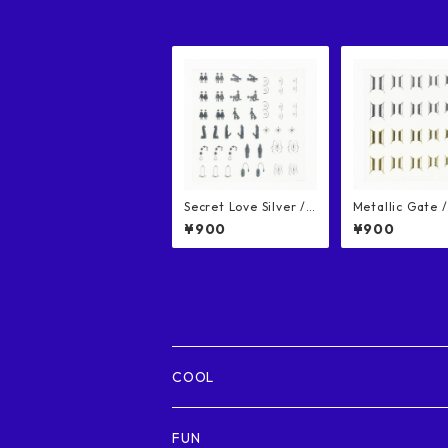
Secret Love Silver /
Metallic Gate
シークレットラブ シル
リックゲート 
¥900
¥900
バー ネイルシール
ール
COOL
Futuristic / 近未来的
FUN