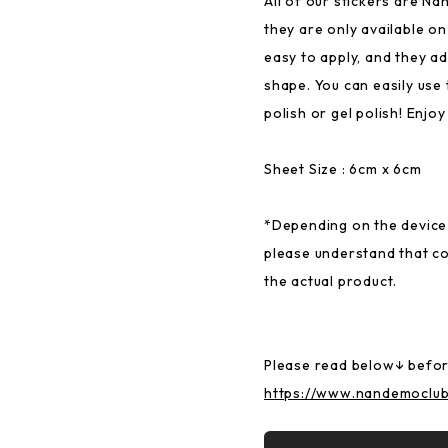
All of our stickers are Na
they are only available o
easy to apply, and they ad
shape. You can easily use 
polish or gel polish! Enjoy
Sheet Size : 6cm x 6cm
*Depending on the device 
please understand that col
the actual product.
Please read below↓ befor
https://www.nandemoclu