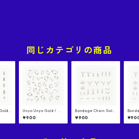
同じカテゴリの商品
Unyo Unyo Gold / う
Bondage Chain Gold
Bondage
リー ゴ
にょうにょ ゴールド
/ ボンデージチェーン
r /
¥900
¥900
¥90
ール
ネイルシール
ゴールド ネイルシール
ン シ
ール