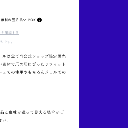
料無料の
翌月払いでOK
料を確認する
品です。
ールは全て当公式ショップ限定販売
い素材で爪の形にぴったりフィット
シュでの使用やもちろんジェルでの
製品と色味が違って見える場合がご
さい。