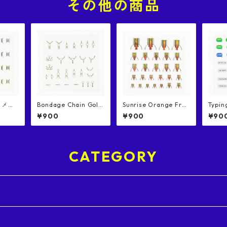
その他の商品
 / メタ
Bondage Chain Gold
Sunrise Orange Fren
Typin
ネイルシ
/ ボンデージチェーン
ch / サンライズオレン
グ… 
¥900
¥900
¥90
ゴールド ネイルシール
ジフレンチ ネイルシー
ル
CATEGORY