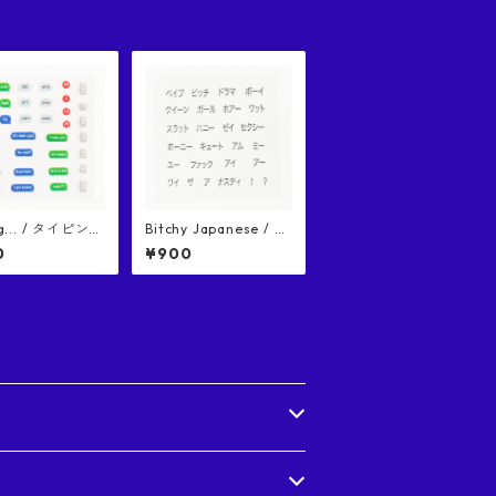
g... / タイピン
Bitchy Japanese / ビ
ネイルシール
ッチージャパニーズ ネ
0
¥900
イルシール