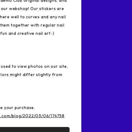
ndemo Club original designs, and
n our webshop! Our stickers are
here well to curves and any nail
them together with regular nail
 fun and creative nail art :)
used to view photos on our site,
ors might differ slightly from
e your purchase.
b.com/blog/2022/03/06/174758