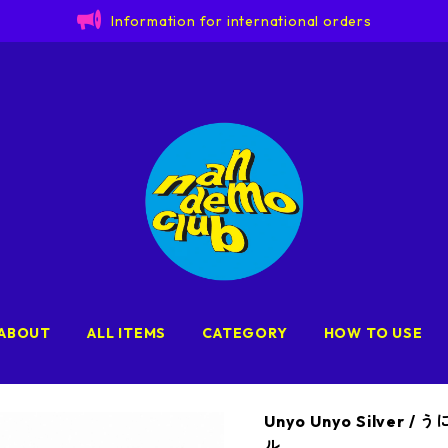
Information for international orders
ABOUT
ALL ITEMS
CATEGORY
HOW TO USE
Unyo Unyo Silve
ル