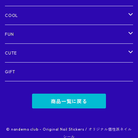
COOL
Futuristic / 近未来的
FUN
Metallic / メタリック
Colorful / カラフル
CUTE
Sexy / セクシー
Funny / おもしろ
Kawaii / かわいい
GIFT
商品一覧に戻る
© nandemo club - Original Nail Stickers / オリジナル個性派ネイル
シール