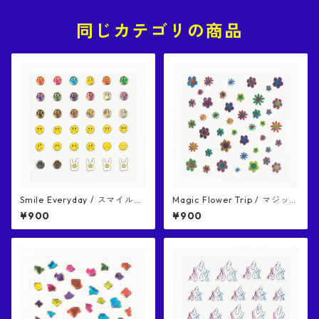
同じカテゴリの商品
Smile Everyday / スマイルエ
Magic Flower Trip / マジック
ブリデイ ネイルシール
フラワートリップ ネイルシー
¥900
¥900
ル