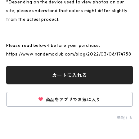
*Depending on the device used to view photos on our
site, please understand that colors might differ slightly
from the actual product.
Please read below↓ before your purchase.
https://www.nandemoclub.com/blog/2022/03/06/174758
カートに入れる
商品をアプリでお気に入り
通報する