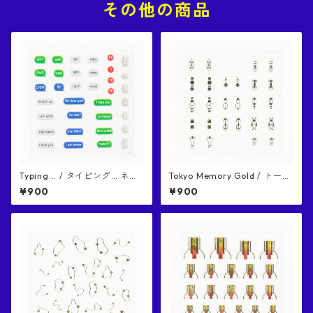
その他の商品
Typing... / タイピング… ネイ
Tokyo Memory Gold / トーキ
ルシール
ョーメモリー ゴールド ネイル
¥900
¥900
シール